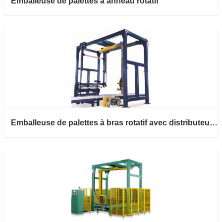
Emballeuse de palettes à anneau rotatif
Emballeuse de palettes à bras rotatif avec distributeur de feuilles supérieures