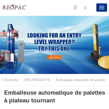
Domicile
DES PRODUITS
Emballage extensible de palette
Emballeuse automatique de palettes
de plateau tournant
Emballeuse automatique de palettes à
à plateau tournant
plateau tournant