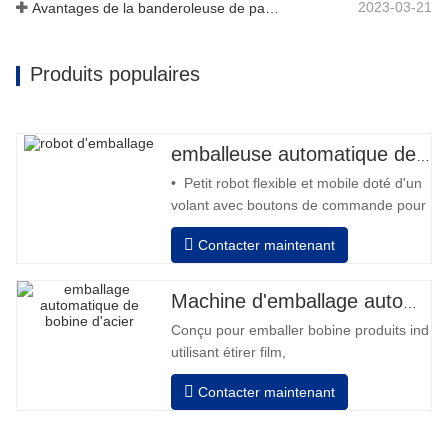
2023-03-21
Avantages de la banderoleuse de palettes
Produits populaires
emballeuse automatique de robot
• Petit robot flexible et mobile doté d'un
volant avec boutons de commande pour
l'avant et l'arrière • Fonctionnement
Contacter maintenant
hors colonne • 2 batteries 12V / 110 Ah
série connectées • Capacité avec une
batterie pleine 120-130 palettes •
Machine d'emballage automatique de bobines d'acier
Chargeur de batterie, haute fréquence
Conçu pour emballer bobine produits indivi
automatique, temps de
utilisant étirer film,
Auto positionnement après fini emballage
Contacter maintenant
Les tours révolutions, vitesse, étirement
force peut être ajusté selon exigence.
Pneumatique haut plateau pour appuyer bo