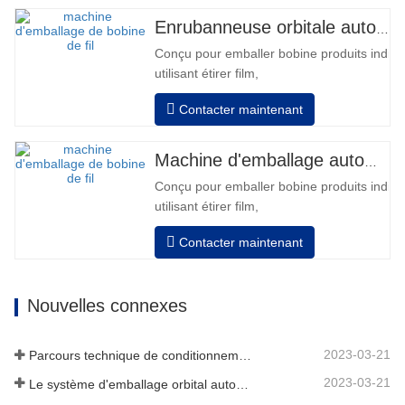
batterie pleine 120-130 palettes •
Enrubanneuse orbitale automatique pour bobine
Chargeur de batterie, haute fréquence
Conçu pour emballer bobine produits indivi
automatique, temps de…
utilisant étirer film,
Auto positionnement après fini emballage
Contacter maintenant
Les tours révolutions, vitesse, étirement
force peut être ajusté selon exigence.
Pneumatique haut plateau pour appuyer bo
Machine d'emballage automatique de bobines de fil
Manuel changement film, équipé avec deux
Conçu pour emballer bobine produits indivi
utilisant étirer film,
Auto positionnement après fini emballage
Contacter maintenant
Les tours révolutions, vitesse, étirement
force peut être ajusté selon exigence.
Pneumatique haut plateau pour appuyer bo
Nouvelles connexes
Manuel changement film, équipé avec deux
2023-03-21
Parcours technique de conditionnement
2023-03-21
Le système d'emballage orbital automatique enveloppe 6 côtés sur le matériau