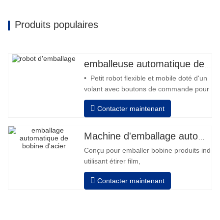
Produits populaires
emballeuse automatique de robot
• Petit robot flexible et mobile doté d'un
volant avec boutons de commande pour
l'avant et l'arrière • Fonctionnement
Contacter maintenant
hors colonne • 2 batteries 12V / 110 Ah
série connectées • Capacité avec une
batterie pleine 120-130 palettes •
Machine d'emballage automatique de bobines d'acier
Chargeur de batterie, haute fréquence
Conçu pour emballer bobine produits indivi
automatique, temps de
utilisant étirer film,
Auto positionnement après fini emballage
Contacter maintenant
Les tours révolutions, vitesse, étirement
force peut être ajusté selon exigence.
Pneumatique haut plateau pour appuyer bo
Manuel changement film, équipé avec deux