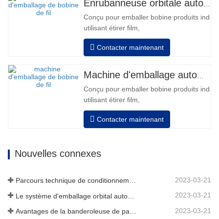
Enrubanneuse orbitale automatique pour bobine
Chargeur de batterie, haute fréquence
Conçu pour emballer bobine produits indivi
automatique, temps de…
utilisant étirer film,
Auto positionnement après fini emballage
Contacter maintenant
Les tours révolutions, vitesse, étirement
force peut être ajusté selon exigence.
Pneumatique haut plateau pour appuyer bo
Machine d'emballage automatique de bobines de fil
Manuel changement film, équipé avec deux
Conçu pour emballer bobine produits indivi
utilisant étirer film,
Auto positionnement après fini emballage
Contacter maintenant
Les tours révolutions, vitesse, étirement
force peut être ajusté selon exigence.
Pneumatique haut plateau pour appuyer bo
Nouvelles connexes
Manuel changement film, équipé avec deux
2023-03-21
Parcours technique de conditionnement
2023-03-21
Le système d'emballage orbital automatique enveloppe 6 côtés sur le matériau
2023-03-21
Avantages de la banderoleuse de palettes