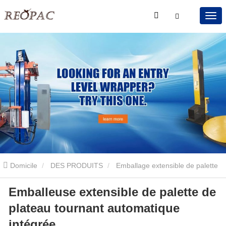
Domicile
DES PRODUITS
Emballage extensible de palette
Emballeuse extensible de palette de
de plateau tournant
Emballeuse extensible de palette de plateau
plateau tournant automatique
tournant automatique intégrée
intégrée