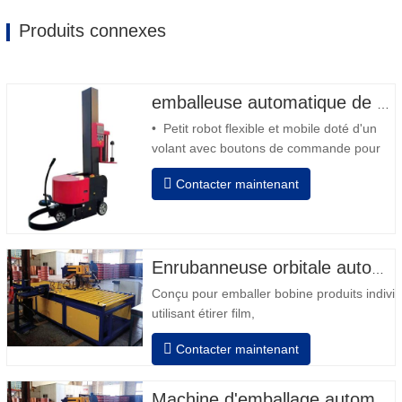
Produits connexes
emballeuse automatique de robot
• Petit robot flexible et mobile doté d'un
volant avec boutons de commande pour
l'avant et l'arrière • Fonctionnement hors
Contacter maintenant
colonne • 2 batteries 12V / 110 Ah série
connectées • Capacité avec une batterie
pleine 120-130 palettes • Chargeur de
batterie, haute fréquence automatique,
temps de…
Enrubanneuse orbitale automatique pour bobine
Conçu pour emballer bobine produits indivi
utilisant étirer film,
Auto positionnement après fini emballage
Contacter maintenant
Les tours révolutions, vitesse, étirement
force peut être ajusté selon exigence.
Pneumatique haut plateau pour appuyer bo
Machine d'emballage automatique de bobines de fil