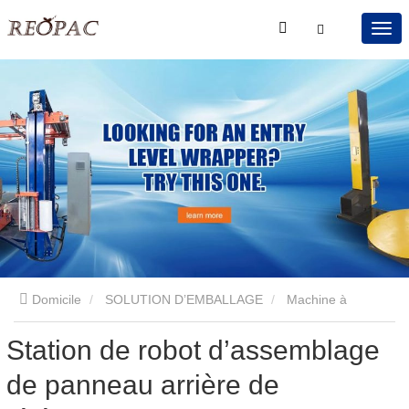
Domicile
SOLUTION D’EMBALLAGE
Machine à
Station de robot d’assemblage
tournevis
Station de robot d’assemblage de panneau arrière
de panneau arrière de
de téléviseur