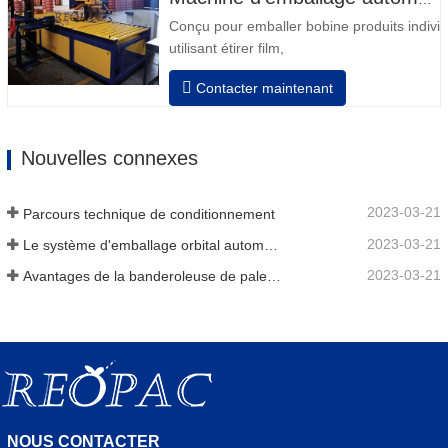
Manuel changement film, équipé avec deux
Conçu pour emballer bobine produits indivi
utilisant étirer film,
Auto positionnement après fini emballage
Contacter maintenant
Les tours révolutions, vitesse, étirement
force peut être ajusté selon exigence.
Pneumatique haut plateau pour appuyer bo
Nouvelles connexes
Manuel changement film, équipé avec deux
2023-03-21
Parcours technique de conditionnement
2023-03-21
Le système d'emballage orbital automatique enveloppe 6 côtés sur le matériau
2023-03-21
Avantages de la banderoleuse de palettes
NOUS CONTACTER