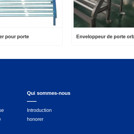
r pour porte
Enveloppeur de porte orb
 pour porte
Enveloppeur de porte orbita
ter maintenant
Contacter maintenant
Qui sommes-nous
se
Introduction
e
honorer