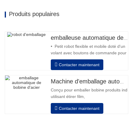
Produits populaires
emballeuse automatique de robot
• Petit robot flexible et mobile doté d'un
volant avec boutons de commande pour
l'avant et l'arrière • Fonctionnement
Contacter maintenant
hors colonne • 2 batteries 12V / 110 Ah
série connectées • Capacité avec une
batterie pleine 120-130 palettes •
Machine d'emballage automatique de bobines d'acier
Chargeur de batterie, haute fréquence
Conçu pour emballer bobine produits indivi
automatique, temps de
utilisant étirer film,
Auto positionnement après fini emballage
Contacter maintenant
Les tours révolutions, vitesse, étirement
force peut être ajusté selon exigence.
Pneumatique haut plateau pour appuyer bo
Manuel changement film, équipé avec deux