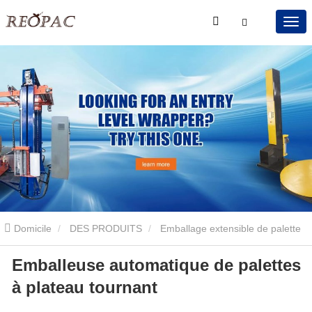
Domicile
DES PRODUITS
Emballage extensible de palette
Emballeuse automatique de palettes
de plateau tournant
Emballeuse automatique de palettes à
à plateau tournant
plateau tournant