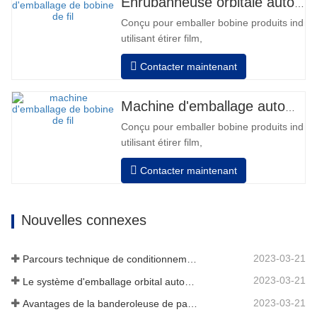
Enrubanneuse orbitale automatique pour bobine
Chargeur de batterie, haute fréquence
Conçu pour emballer bobine produits indivi
automatique, temps de…
utilisant étirer film,
Auto positionnement après fini emballage
Contacter maintenant
Les tours révolutions, vitesse, étirement
force peut être ajusté selon exigence.
Pneumatique haut plateau pour appuyer bo
Machine d'emballage automatique de bobines de fil
Manuel changement film, équipé avec deux
Conçu pour emballer bobine produits indivi
utilisant étirer film,
Auto positionnement après fini emballage
Contacter maintenant
Les tours révolutions, vitesse, étirement
force peut être ajusté selon exigence.
Pneumatique haut plateau pour appuyer bo
Nouvelles connexes
Manuel changement film, équipé avec deux
2023-03-21
Parcours technique de conditionnement
2023-03-21
Le système d'emballage orbital automatique enveloppe 6 côtés sur le matériau
2023-03-21
Avantages de la banderoleuse de palettes