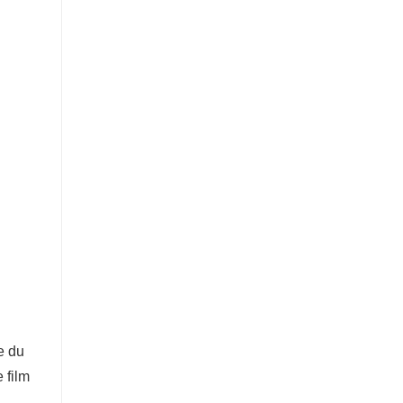
ue du
 film