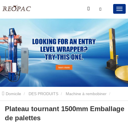
Domicile
DES PRODUITS
Machine à rembobiner
Plateau tournant 1500mm Emballage
Emballeuse de palettes d’entrée de gamme
Plateau tournant
de palettes
1500mm Emballage de palettes