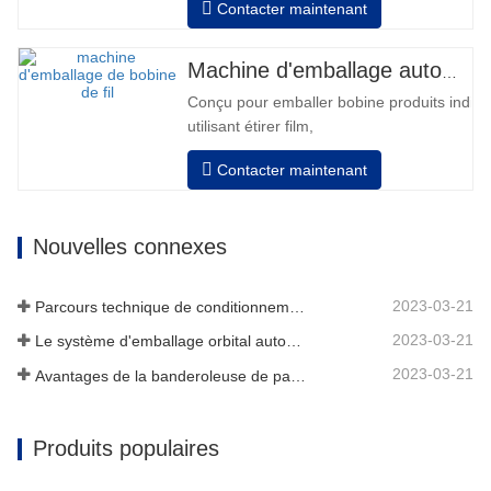
Contacter maintenant
Les tours révolutions, vitesse, étirement
force peut être ajusté selon exigence.
Pneumatique haut plateau pour appuyer bo
Machine d'emballage automatique de bobines de fil
Manuel changement film, équipé avec deux
Conçu pour emballer bobine produits indivi
utilisant étirer film,
Auto positionnement après fini emballage
Contacter maintenant
Les tours révolutions, vitesse, étirement
force peut être ajusté selon exigence.
Pneumatique haut plateau pour appuyer bo
Nouvelles connexes
Manuel changement film, équipé avec deux
2023-03-21
Parcours technique de conditionnement
2023-03-21
Le système d'emballage orbital automatique enveloppe 6 côtés sur le matériau
2023-03-21
Avantages de la banderoleuse de palettes
Produits populaires