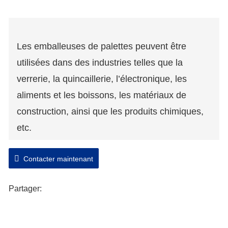
Les emballeuses de palettes peuvent être
utilisées dans des industries telles que la
verrerie, la quincaillerie, l’électronique, les
aliments et les boissons, les matériaux de
construction, ainsi que les produits chimiques,
etc.
L’emballage est étanche à la poussière, à
Contacter maintenant
l’humidité, à moindre coût d’emballage,
améliore l’efficacité de l’emballage et réduit les
Partager:
pertes de produits pendant le transport.
Platine
Démarrage progressif/arrêt progressif