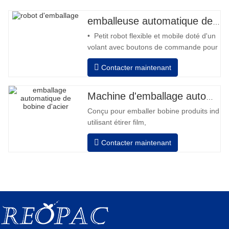
emballeuse automatique de robot
• Petit robot flexible et mobile doté d'un
volant avec boutons de commande pour
l'avant et l'arrière • Fonctionnement
Contacter maintenant
hors colonne • 2 batteries 12V / 110 Ah
série connectées • Capacité avec une
batterie pleine 120-130 palettes •
Machine d'emballage automatique de bobines d'acier
Chargeur de batterie, haute fréquence
Conçu pour emballer bobine produits indivi
automatique, temps de
utilisant étirer film,
Auto positionnement après fini emballage
Contacter maintenant
Les tours révolutions, vitesse, étirement
force peut être ajusté selon exigence.
Pneumatique haut plateau pour appuyer bo
Manuel changement film, équipé avec deux