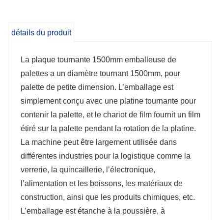
Retour à la position de retour après la fin du
cycle d’emballage
détails du produit
Entraînement par chaîne robuste
Onduleur de vitesse réglable
La plaque tournante 1500mm emballeuse de
palettes a un diamètre tournant 1500mm, pour
palette de petite dimension. L’emballage est
simplement conçu avec une platine tournante pour
contenir la palette, et le chariot de film fournit un film
étiré sur la palette pendant la rotation de la platine.
La machine peut être largement utilisée dans
différentes industries pour la logistique comme la
verrerie, la quincaillerie, l’électronique,
l’alimentation et les boissons, les matériaux de
construction, ainsi que les produits chimiques, etc.
L’emballage est étanche à la poussière, à