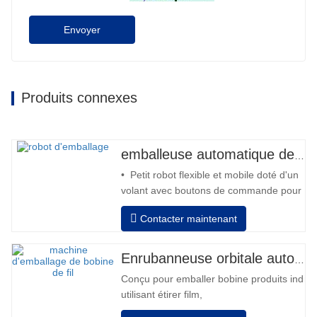
Envoyer
Produits connexes
emballeuse automatique de robot
• Petit robot flexible et mobile doté d'un
volant avec boutons de commande pour
l'avant et l'arrière • Fonctionnement
Contacter maintenant
hors colonne • 2 batteries 12V / 110 Ah
série connectées • Capacité avec une
batterie pleine 120-130 palettes •
Enrubanneuse orbitale automatique pour bobine
Chargeur de batterie, haute fréquence
Conçu pour emballer bobine produits indivi
automatique, temps de…
utilisant étirer film,
Auto positionnement après fini emballage