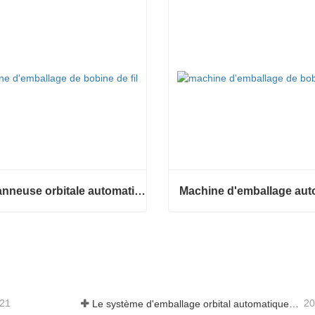
Enrubanneuse orbitale automatique pour bobine
Enrubanneuse orbitale automatique pour bobine
ter maintenant
Contacter maintenant
-21
20
Le système d'emballage orbital automatique enveloppe 6 côtés sur le matériau