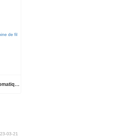
Machine d'emballage automatique de bobines de fil
Machine d'emballage automatique de bobines de fil
23-03-21